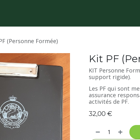
 PF (Personne Formée)
Kit PF (P
KIT Personne Formé
support rigide).
Les PF qui sont m
assurance responsab
activités de PF.
32,00
€