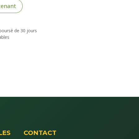
tenant
mboursé de 30 jours
ables
LES
CONTACT