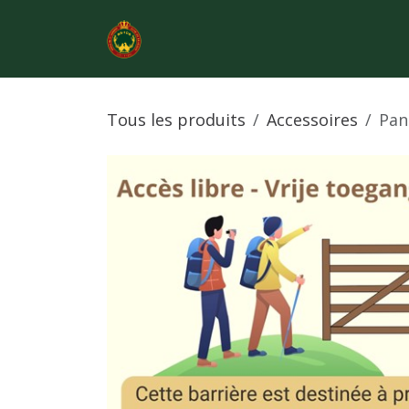
Se rendre au contenu
Shop
RETOUR CHASSE.BE
Tous les produits
Accessoires
Pan