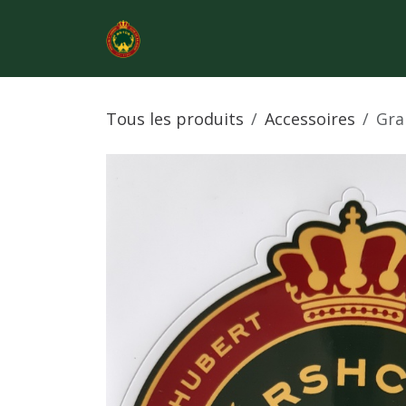
Se rendre au contenu
Shop
RETOUR CHASSE.BE
Tous les produits
Accessoires
Gra