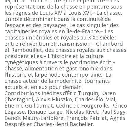
leçon de l’architecture et de la peinture.– Les
représentations de la chasse en peinture sous
les règnes de Louis XIV à Louis XVI.– La chasse,
un rôle déterminant dans la continuité de
l’espace et des paysages. Le cas singulier des
capitaineries royales en Île-de-France.– Les
chasses impériales et royales au XIXe siècle :
entre réinvention et transmission.– Chambord
et Rambouillet, des chasses royales aux chasses
présidentielles.– L’histoire et la culture
cynégétiques à travers le patrimoine écrit.–
Chasse, alimentation et gastronomie dans
l’histoire et la période contemporaine.- La
chasse acteur de la modernité, tournants
actuels et enjeux pour demain.
Contributions inédites d’Éric Turquin, Karen
Chastagnol, Alexis Hluszko, Charles-Éloi Vial,
Étienne Guillaumat, Cédric de Fougerolle, Périco
Légasse, Renaud Large, Nicolas Rivet, Paul Sugy,
Benoît Maury-Laribière, François Patriat, Agnès
Després et Charles-Henri Bachelier.